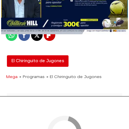
El Chiringuito
Madrid
Publicado:
06 de septiembre de 2019, 03:18
Whatsapp
Facebook
X
Flipboard
El Chiringuito de Jugones
Mega
» Programas
» El Chiringuito de Jugones