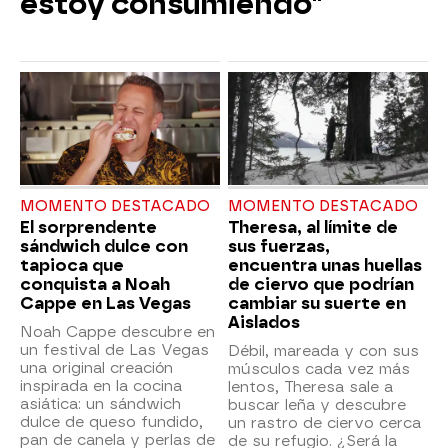
estoy consumiendo"
MOMENTO DESTACADO
MOMENTO DESTACADO
El sorprendente
Theresa, al límite de
sándwich dulce con
sus fuerzas,
tapioca que
encuentra unas huellas
conquista a Noah
de ciervo que podrían
Cappe en Las Vegas
cambiar su suerte en
Aislados
Noah Cappe descubre en
un festival de Las Vegas
Débil, mareada y con sus
una original creación
músculos cada vez más
inspirada en la cocina
lentos, Theresa sale a
asiática: un sándwich
buscar leña y descubre
dulce de queso fundido,
un rastro de ciervo cerca
pan de canela y perlas de
de su refugio. ¿Será la