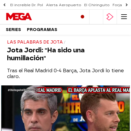
El increíble Dr. Pol
Alerta Aeropuerto
El Chiringuito
Forjado 
SERIES
PROGRAMAS
LAS PALABRAS DE JOTA
Jota Jordi: "Ha sido una
humillación"
Tras el Real Madrid 0-4 Barça, Jota Jordi lo tiene
claro.
El Chiringuito