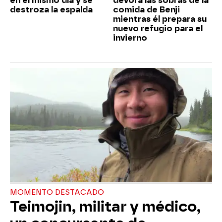
en el mismo día y se
devora las sobras de la
destroza la espalda
comida de Benji
mientras él prepara su
nuevo refugio para el
invierno
MOMENTO DESTACADO
Teimojin, militar y médico,