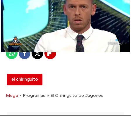
mega
Madrid
Publicado:
01 de octubre de 2018, 02:06
Whatsapp
Facebook
X
Flipboard
el chiringuito
Mega
» Programas
» El Chiringuito de Jugones