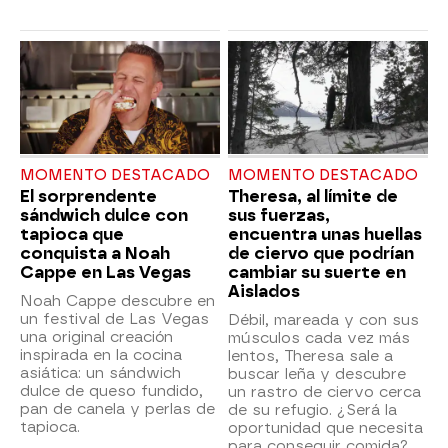
MOMENTO DESTACADO
MOMENTO DESTACADO
El sorprendente
Theresa, al límite de
sándwich dulce con
sus fuerzas,
tapioca que
encuentra unas huellas
conquista a Noah
de ciervo que podrían
Cappe en Las Vegas
cambiar su suerte en
Aislados
Noah Cappe descubre en
un festival de Las Vegas
Débil, mareada y con sus
una original creación
músculos cada vez más
inspirada en la cocina
lentos, Theresa sale a
asiática: un sándwich
buscar leña y descubre
dulce de queso fundido,
un rastro de ciervo cerca
pan de canela y perlas de
de su refugio. ¿Será la
tapioca.
oportunidad que necesita
para conseguir comida?