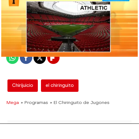
mega
Madrid
Publicado:
12 de febrero de 2018, 12:51
Whatsapp
Facebook
X
Flipboard
Chirijuicio
el chiringuito
Mega
» Programas
» El Chiringuito de Jugones