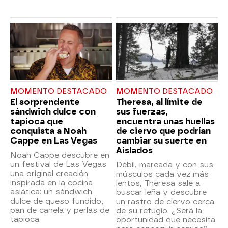
MOMENTO DESTACADO
MOMENTO DESTACADO
El sorprendente
Theresa, al límite de
sándwich dulce con
sus fuerzas,
tapioca que
encuentra unas huellas
conquista a Noah
de ciervo que podrían
Cappe en Las Vegas
cambiar su suerte en
Aislados
Noah Cappe descubre en
un festival de Las Vegas
Débil, mareada y con sus
una original creación
músculos cada vez más
inspirada en la cocina
lentos, Theresa sale a
asiática: un sándwich
buscar leña y descubre
dulce de queso fundido,
un rastro de ciervo cerca
pan de canela y perlas de
de su refugio. ¿Será la
tapioca.
oportunidad que necesita