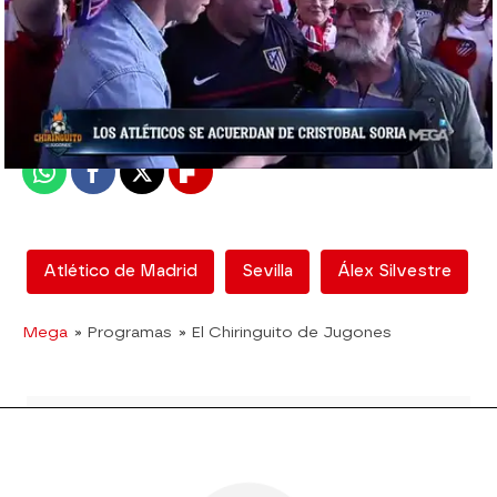
mega
Madrid
Publicado:
12 de febrero de 2018, 13:02
Whatsapp
Facebook
X
Flipboard
Atlético de Madrid
Sevilla
Álex Silvestre
Mega
» Programas
» El Chiringuito de Jugones