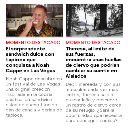
MOMENTO DESTACADO
MOMENTO DESTACADO
El sorprendente
Theresa, al límite de
sándwich dulce con
sus fuerzas,
tapioca que
encuentra unas huellas
conquista a Noah
de ciervo que podrían
Cappe en Las Vegas
cambiar su suerte en
Aislados
Noah Cappe descubre en
un festival de Las Vegas
Débil, mareada y con sus
una original creación
músculos cada vez más
inspirada en la cocina
lentos, Theresa sale a
asiática: un sándwich
buscar leña y descubre
dulce de queso fundido,
un rastro de ciervo cerca
pan de canela y perlas de
de su refugio. ¿Será la
tapioca.
oportunidad que necesita
para conseguir comida?