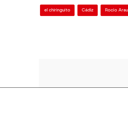
el chiringuito
Cádiz
Rocío Arau