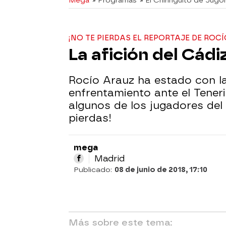
Mega
» Programas
» El Chiringuito de Jugo
¡NO TE PIERDAS EL REPORTAJE DE ROC
La afición del Cádi
Rocío Arauz ha estado con la
enfrentamiento ante el Tener
algunos de los jugadores del 
pierdas!
mega
Madrid
Publicado:
08 de junio de 2018, 17:10
Más sobre este tema: