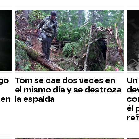
sgo
Tom se cae dos veces en
Un
el mismo día y se destroza
dev
 en
la espalda
co
él
ref