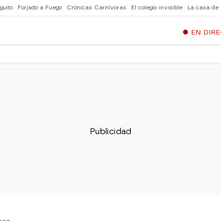
guito
Forjado a Fuego
Crónicas Carnívoras
El colegio invisible
La casa de
EN DIR