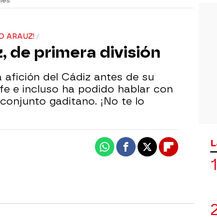
nes
ÍO ARAUZ!
z, de primera división
 afición del Cádiz antes de su
ife e incluso ha podido hablar con
conjunto gaditano. ¡No te lo
L
Whatsapp
Facebook
X
Flipboard