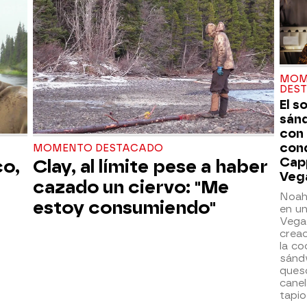
MOM
DES
El s
sán
con
con
MOMENTO DESTACADO
Cap
co,
Clay, al límite pese a haber
Veg
cazado un ciervo: "Me
Noah
estoy consumiendo"
en un
Vegas
creac
la co
sánd
ques
canel
tapio