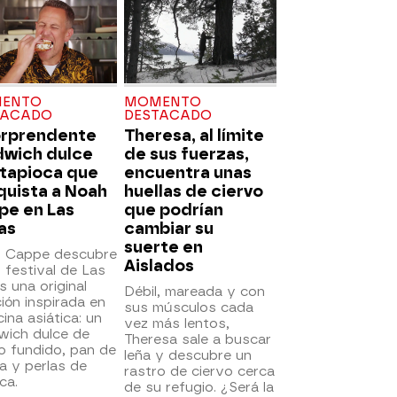
ENTO
MOMENTO
TACADO
DESTACADO
orprendente
Theresa, al límite
dwich dulce
de sus fuerzas,
 tapioca que
encuentra unas
quista a Noah
huellas de ciervo
pe en Las
que podrían
as
cambiar su
suerte en
 Cappe descubre
Aislados
 festival de Las
 una original
Débil, mareada y con
ión inspirada en
sus músculos cada
cina asiática: un
vez más lentos,
wich dulce de
Theresa sale a buscar
o fundido, pan de
leña y descubre un
a y perlas de
rastro de ciervo cerca
ca.
de su refugio. ¿Será la