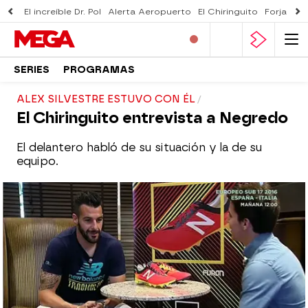
El increíble Dr. Pol
Alerta Aeropuerto
El Chiringuito
Forjado 
SERIES
PROGRAMAS
ALEX SILVESTRE ESTUVO CON ÉL
El Chiringuito entrevista a Negredo
El delantero habló de su situación y la de su
equipo.
mega
Madrid