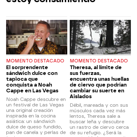
MOMENTO DESTACADO
MOMENTO DESTACADO
El sorprendente
Theresa, al límite de
sándwich dulce con
sus fuerzas,
tapioca que
encuentra unas huellas
conquista a Noah
de ciervo que podrían
Cappe en Las Vegas
cambiar su suerte en
Aislados
Noah Cappe descubre en
un festival de Las Vegas
Débil, mareada y con sus
una original creación
músculos cada vez más
inspirada en la cocina
lentos, Theresa sale a
asiática: un sándwich
buscar leña y descubre
dulce de queso fundido,
un rastro de ciervo cerca
pan de canela y perlas de
de su refugio. ¿Será la