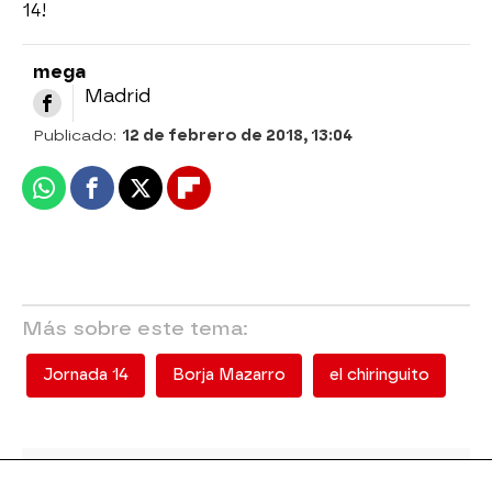
14!
mega
Madrid
Publicado:
12 de febrero de 2018, 13:04
Whatsapp
Facebook
X
Flipboard
Más sobre este tema:
Jornada 14
Borja Mazarro
el chiringuito