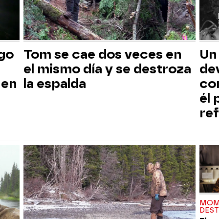
sgo
Tom se cae dos veces en
Un
el mismo día y se destroza
dev
 en
la espalda
co
él
ref
MOM
DES