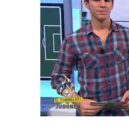
mega
Madrid
Publicado:
08 de junio de 2018, 19:27
El Chiringuito de Mega
Álex Silvest