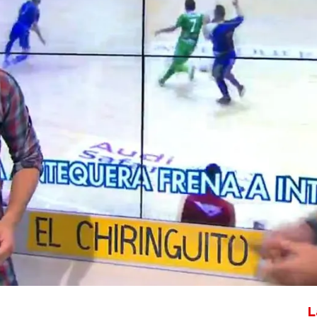
Whatsapp
Facebook
X
Flipboa
re
El Punterazo
Fútsal
Alfredo Duro
L