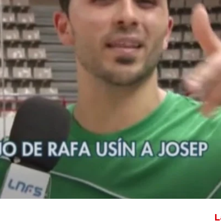
Whatsapp
Facebook
X
Flipboa
tsal
Alfredo Duro
L