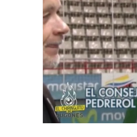
mega
Madrid
Publicado:
08 de junio de 2018, 19:37
Álex Silvestre
El Punterazo
Fú