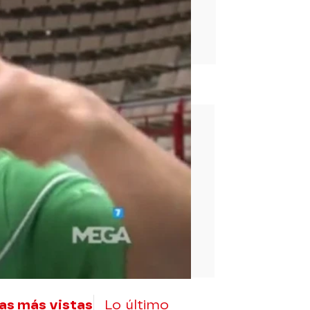
rd
as más vistas
Lo último