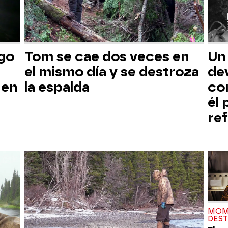
sgo
Tom se cae dos veces en
Un
el mismo día y se destroza
dev
 en
la espalda
co
él
ref
MOM
DES