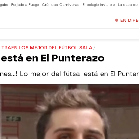
guito
Forjado a Fuego
Crónicas Carnívoras
El colegio invisible
La casa de
EN DIR
 TRAEN LOS MEJOR DEL FÚTBOL SALA
 está en El Punterazo
s...! Lo mejor del fútsal está en El Punter