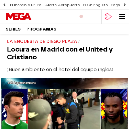
El increíble Dr. Pol
Alerta Aeropuerto
El Chiringuito
Forjado 
SERIES
PROGRAMAS
LA ENCUESTA DE DIEGO PLAZA
Locura en Madrid con el United y
Cristiano
¡Buen ambiente en el hotel del equipo inglés!
El Chiringuito
Madrid