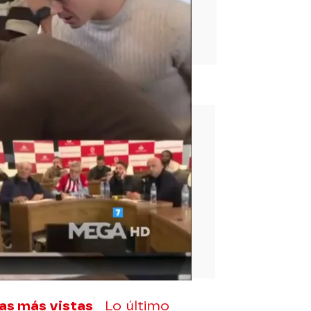
rd
as más vistas
Lo último