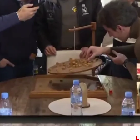
Whatsapp
Facebook
X
Flipboa
s vivido "El maratón 2.0". Juntos
y haciendo múltiples actividades con
s los récord.
L