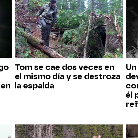
sgo
Tom se cae dos veces en
Un
el mismo día y se destroza
dev
 en
la espalda
co
él
ref