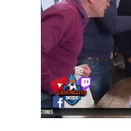
El Chiringuito
Madrid
Actualizado:
21 de marzo de 2022, 06:00
Publicado:
21 de marzo de 2022, 02:42
Este fin de semana hemo
conviviendo en directo 
las que hemos roto todo
el chiringuiro de jugones