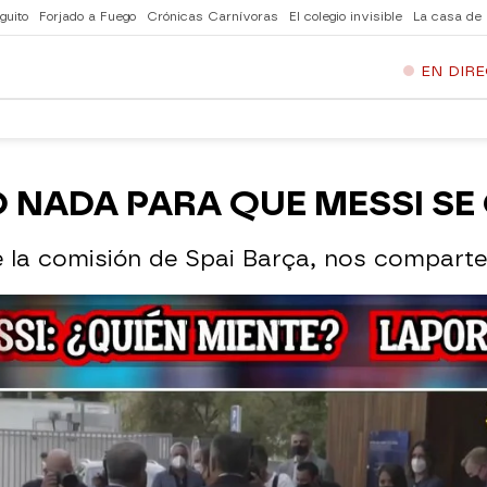
guito
Forjado a Fuego
Crónicas Carnívoras
El colegio invisible
La casa de
EN DIR
 NADA PARA QUE MESSI SE
 la comisión de Spai Barça, nos comparte 