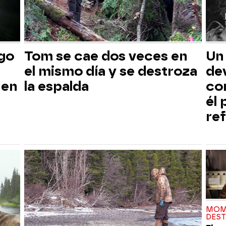
sgo
Tom se cae dos veces en
Un
el mismo día y se destroza
dev
 en
la espalda
co
él
ref
MOM
DES