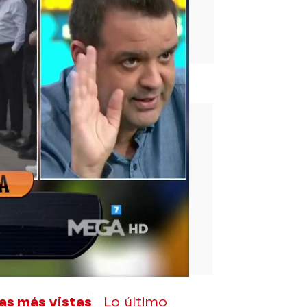
rd
as más vistas
Lo último