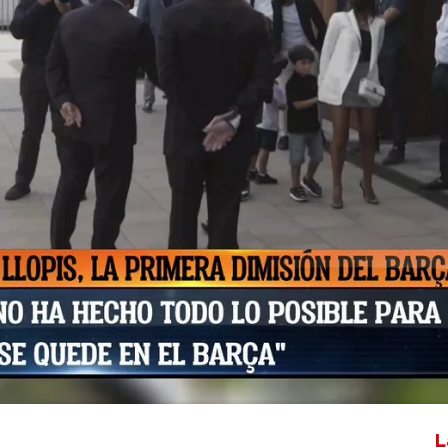
Whatsapp
Facebook
X
Flipboa
s
Messi
L