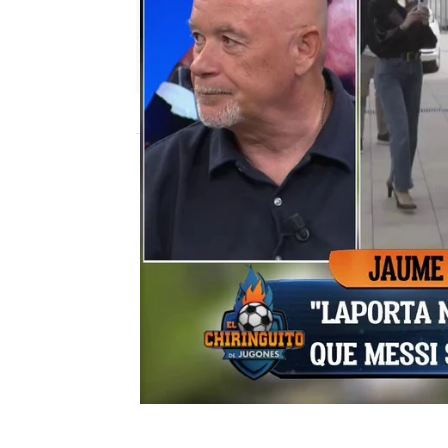
El Chiringuito
Madrid
Publicado:
10 de agosto de 2021, 02:06
F.C Barcelona
chiringuito de jugone