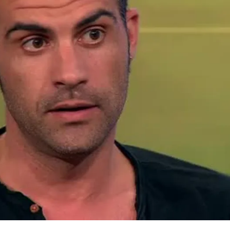
Whatsapp
Facebook
X
Flipboa
uito