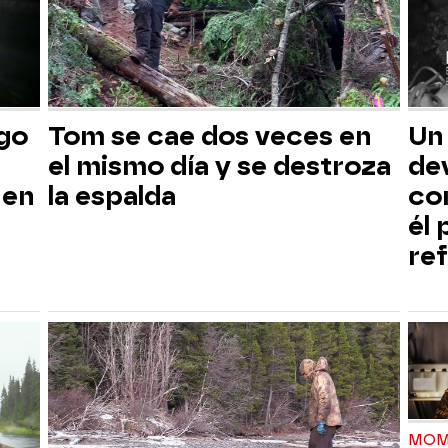
sgo
Tom se cae dos veces en
Un
el mismo día y se destroza
dev
 en
la espalda
co
él
ref
MOM