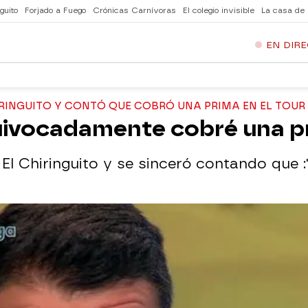
guito
Forjado a Fuego
Crónicas Carnívoras
El colegio invisible
La casa de
EN DIR
IRINGUITO Y CONTÓ QUE COBRÓ UNA PRIMA EN EL TOUR
quivocadamente cobré una p
 El Chiringuito y se sinceró contando qu