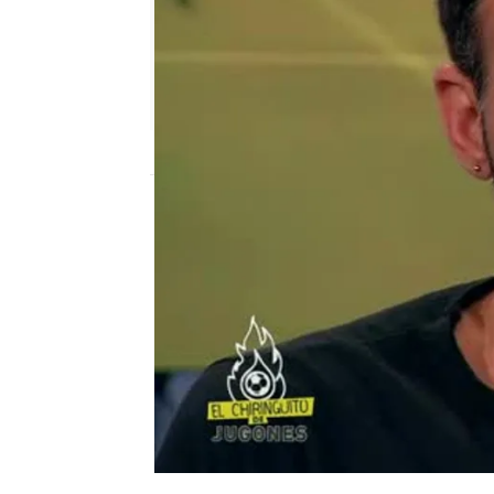
mega
Madrid
Publicado:
12 de febrero de 2018, 12:55
Prima
Óscar Pereiro
el chiring