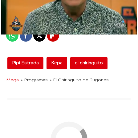
mega
Madrid
Publicado:
15 de noviembre de 2017, 01:58
Whatsapp
Facebook
X
Flipboard
Pipi Estrada
Kepa
el chiringuito
Mega
» Programas
» El Chiringuito de Jugones