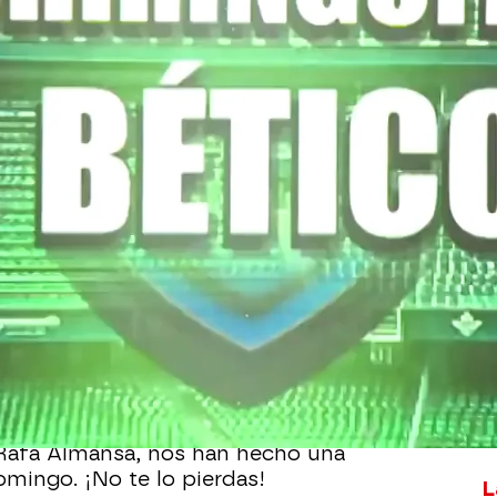
Whatsapp
Facebook
X
Flipboa
00
grama! Rafa Almansa nos acompaña
leyendas del Real Betis Balompié, en la
El domingo, el Sánchez-Pizjuán acogerá
para Sevilla.
o en el estadio verdiblanco. Los
 Rafa Almansa, nos han hecho una
omingo. ¡No te lo pierdas!
L