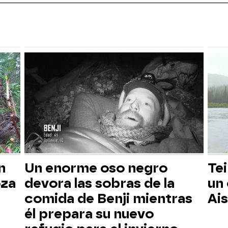
n
Un enorme oso negro
Tei
oza
devora las sobras de la
un
comida de Benji mientras
Ai
él prepara su nuevo