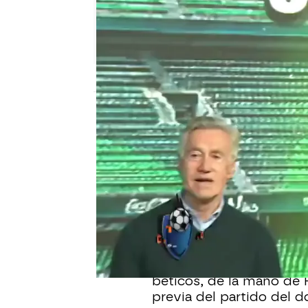
El Chiringuito
Madrid
Actualizado:
23 de febrero de 2022, 06:
Publicado:
23 de febrero de 2022, 00:14
¡Menudo inicio de pro
junto a Capi e Ito, dos 
previa del Gran Derbi. 
el partido más esperado 
El plató se ha convertid
béticos, de la mano de
previa del partido del d