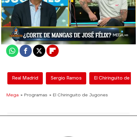
El Chiringuito
Madrid
Actualizado:
21 de diciembre de 2020, 06:00
Publicado:
21 de diciembre de 2020, 02:13
Whatsapp
Facebook
X
Flipboard
Real Madrid
Sergio Ramos
El Chiringuito de J
Mega
» Programas
» El Chiringuito de Jugones