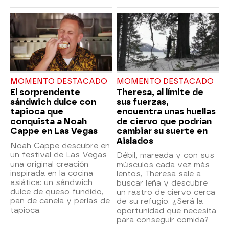
MOMENTO DESTACADO
MOMENTO DESTACADO
El sorprendente
Theresa, al límite de
sándwich dulce con
sus fuerzas,
tapioca que
encuentra unas huellas
conquista a Noah
de ciervo que podrían
Cappe en Las Vegas
cambiar su suerte en
Aislados
Noah Cappe descubre en
un festival de Las Vegas
Débil, mareada y con sus
una original creación
músculos cada vez más
inspirada en la cocina
lentos, Theresa sale a
asiática: un sándwich
buscar leña y descubre
dulce de queso fundido,
un rastro de ciervo cerca
pan de canela y perlas de
de su refugio. ¿Será la
tapioca.
oportunidad que necesita
para conseguir comida?