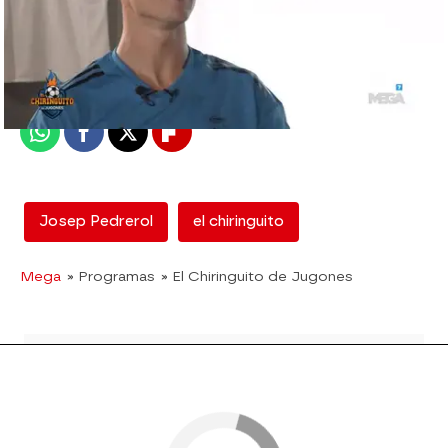
mega
Madrid
Publicado:
24 de mayo de 2018, 02:58
Whatsapp
Facebook
X
Flipboard
Josep Pedrerol
el chiringuito
Mega
» Programas
» El Chiringuito de Jugones