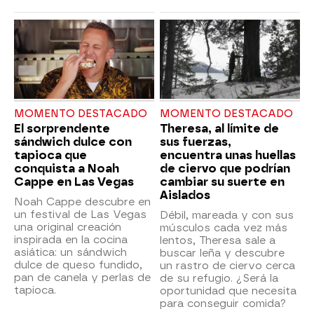
MOMENTO DESTACADO
MOMENTO DESTACADO
El sorprendente
Theresa, al límite de
sándwich dulce con
sus fuerzas,
tapioca que
encuentra unas huellas
conquista a Noah
de ciervo que podrían
Cappe en Las Vegas
cambiar su suerte en
Aislados
Noah Cappe descubre en
un festival de Las Vegas
Débil, mareada y con sus
una original creación
músculos cada vez más
inspirada en la cocina
lentos, Theresa sale a
asiática: un sándwich
buscar leña y descubre
dulce de queso fundido,
un rastro de ciervo cerca
pan de canela y perlas de
de su refugio. ¿Será la
tapioca.
oportunidad que necesita
para conseguir comida?