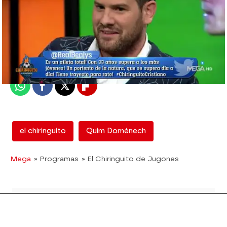
mega
Madrid
Publicado:
06 de abril de 2018, 02:33
Whatsapp
Facebook
X
Flipboard
el chiringuito
Quim Doménech
Mega
» Programas
» El Chiringuito de Jugones