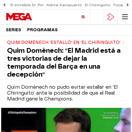
El increíble Dr. Pol
Alerta Aeropuerto
El Chiringuito
Forjado 
SERIES
PROGRAMAS
QUIM DOMÈNECH 'ESTALLÓ' EN 'EL CHIRINGUITO'
Quim Domènech: "El Madrid está a
tres victorias de dejar la
temporada del Barça en una
decepción"
Quim Domènech no pudo evitar estallar en 'El
Chiringuito' ante la posibilidad de que el Real
Madrid gane la Champions.