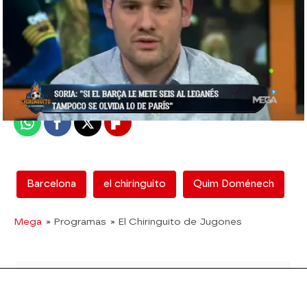
mega
Madrid
Publicado:
05 de julio de 2018, 01:24
Whatsapp
Facebook
X
Flipboard
Barcelona
el chiringuito
Quim Doménech
Mega
» Programas
» El Chiringuito de Jugones