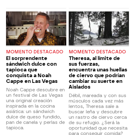
MOMENTO DESTACADO
MOMENTO DESTACADO
El sorprendente
Theresa, al límite de
sándwich dulce con
sus fuerzas,
tapioca que
encuentra unas huellas
conquista a Noah
de ciervo que podrían
Cappe en Las Vegas
cambiar su suerte en
Aislados
Noah Cappe descubre en
un festival de Las Vegas
Débil, mareada y con sus
una original creación
músculos cada vez más
inspirada en la cocina
lentos, Theresa sale a
asiática: un sándwich
buscar leña y descubre
dulce de queso fundido,
un rastro de ciervo cerca
pan de canela y perlas de
de su refugio. ¿Será la
tapioca.
oportunidad que necesita
para conseguir comida?