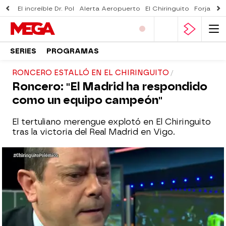
El increíble Dr. Pol
Alerta Aeropuerto
El Chiringuito
Forjado 
SERIES
PROGRAMAS
RONCERO ESTALLÓ EN EL CHIRINGUITO
Roncero: "El Madrid ha respondido
como un equipo campeón"
El tertuliano merengue explotó en El Chiringuito
tras la victoria del Real Madrid en Vigo.
mega