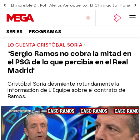
El increíble Dr. Pol
Alerta Aeropuerto
El Chiringuito
Forjado 
SERIES
PROGRAMAS
LO CUENTA CRISTÓBAL SORIA
"Sergio Ramos no cobra la mitad en
el PSG de lo que percibía en el Real
Madrid"
Cristóbal Soria desmiente rotundamente la
información de L'Equipe sobre el contrato de
Ramos.
Un contrato que ha dado mucho que
hablar y que sorprende a todos: el camero
cobra 6 millones de euros, la mitad de su
salario en el Real Madrid.