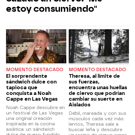
estoy consumiendo"
MOMENTO DESTACADO
MOMENTO DESTACADO
El sorprendente
Theresa, al límite de
sándwich dulce con
sus fuerzas,
tapioca que
encuentra unas huellas
conquista a Noah
de ciervo que podrían
Cappe en Las Vegas
cambiar su suerte en
Aislados
Noah Cappe descubre en
un festival de Las Vegas
Débil, mareada y con sus
una original creación
músculos cada vez más
inspirada en la cocina
lentos, Theresa sale a
asiática: un sándwich
buscar leña y descubre
dulce de queso fundido,
un rastro de ciervo cerca