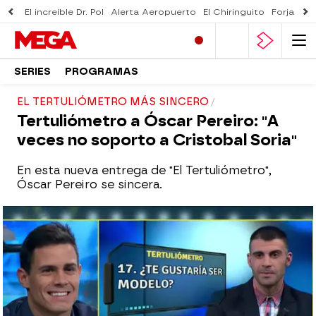
El increíble Dr. Pol
Alerta Aeropuerto
El Chiringuito
Forjado 
SERIES
PROGRAMAS
EL TERTULIÓMETRO MÁS SINCERO
Tertuliómetro a Óscar Pereiro: "A
veces no soporto a Cristobal Soria"
En esta nueva entrega de "El Tertuliómetro",
Óscar Pereiro se sincera.
mega