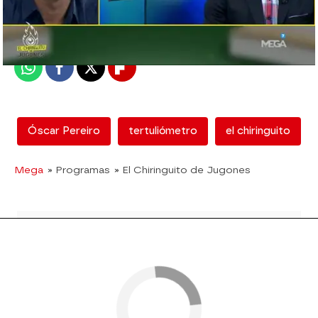
Madrid
Publicado:
12 de febrero de 2018, 12:53
Whatsapp
Facebook
X
Flipboard
Óscar Pereiro
tertuliómetro
el chiringuito
Mega
» Programas
» El Chiringuito de Jugones