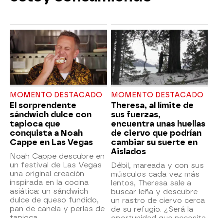
MOMENTO DESTACADO
MOMENTO DESTACADO
El sorprendente
Theresa, al límite de
sándwich dulce con
sus fuerzas,
tapioca que
encuentra unas huellas
conquista a Noah
de ciervo que podrían
Cappe en Las Vegas
cambiar su suerte en
Aislados
Noah Cappe descubre en
un festival de Las Vegas
Débil, mareada y con sus
una original creación
músculos cada vez más
inspirada en la cocina
lentos, Theresa sale a
asiática: un sándwich
buscar leña y descubre
dulce de queso fundido,
un rastro de ciervo cerca
pan de canela y perlas de
de su refugio. ¿Será la
tapioca.
oportunidad que necesita