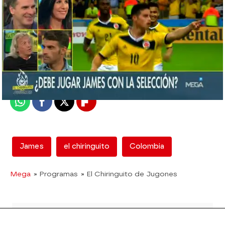
mega
Madrid
Publicado:
12 de febrero de 2018, 13:02
Whatsapp
Facebook
X
Flipboard
James
el chiringuito
Colombia
Mega
» Programas
» El Chiringuito de Jugones