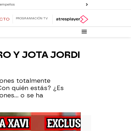
 empeños
PROGRAMACIÓN TV
ECTO
O Y JOTA JORDI
niones totalmente
Con quién estás? ¿Es
nes... o se ha