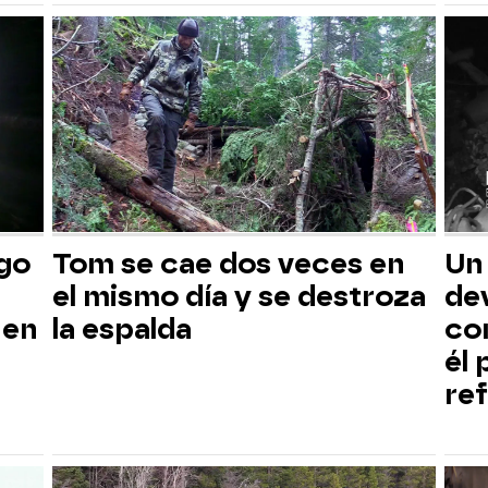
sgo
Tom se cae dos veces en
Un
el mismo día y se destroza
dev
 en
la espalda
co
él
ref