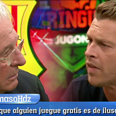
Whatsapp
Facebook
X
Flipboa
2:00
7