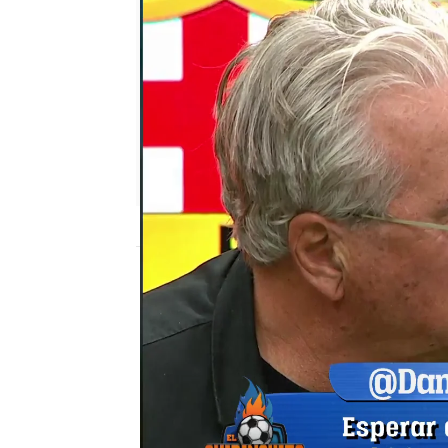
El Chiringuito
Madrid
Actualizado:
01 de noviembre de 2021, 0
Publicado:
01 de noviembre de 2021, 01:3
Jorge D'Alessandro
Jota Jordi