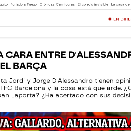
guito
Forjado a Fuego
Crónicas Carnívoras
El colegio invisible
La casa de
EN DIR
 CARA ENTRE D'ALESSANDR
DEL BARÇA
Jota Jordi y Jorge D'Alessandro tienen opi
l FC Barcelona y la cosa está que arde. ¿
oan Laporta? ¿Ha acertado con sus decisio