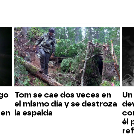
sgo
Tom se cae dos veces en
Un
el mismo día y se destroza
dev
 en
la espalda
co
él
ref