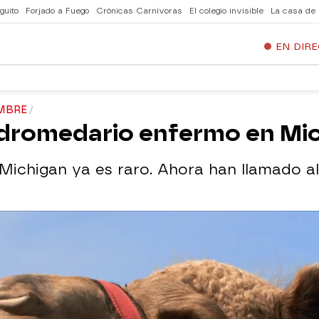
guito
Forjado a Fuego
Crónicas Carnívoras
El colegio invisible
La casa de
EN DIR
MBRE
 dromedario enfermo en Mi
ichigan ya es raro. Ahora han llamado al