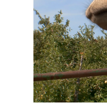
mega
Madrid
Publicado:
24 de septiembre de 2021, 17
Sasha es un dromedari
utilizan para dar paseos
camina mal y tiene dolor
Dr. Pol.
No es uno de eso
acostumbrado a tratar
,
qué cojea y tiene esos d
doctor enseguida da con