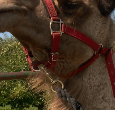
Whatsapp
Facebook
X
Flipboa
:37
o
que vive en Michigan. Sus dueños lo
 a los niños. Pero desde hace unos días
es en la pata. Por eso han llamado al
s animales a los que uno está
 por eso el Dr. Pol debe comprobar por
olores. Parece que no es grave y el
 las razones de sus dolencias.