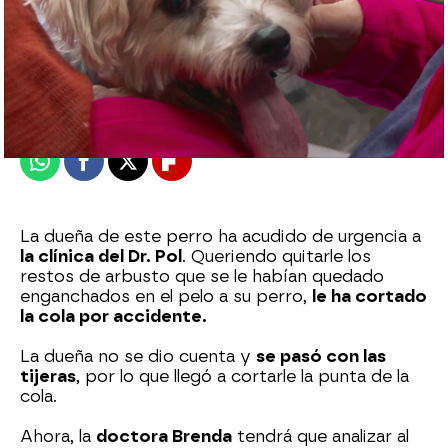
mega
Madrid
Publicado:
08 de octubre de 2021, 17:02
Whatsapp
Facebook
X
Flipboard
La dueña de este perro ha acudido de urgencia a
la clínica del Dr. Pol
. Queriendo quitarle los
restos de arbusto que se le habían quedado
enganchados en el pelo a su perro,
le ha cortado
la cola por accidente.
La dueña no se dio cuenta y
se pasó con las
tijeras
, por lo que llegó a cortarle la punta de la
cola.
Ahora, la
doctora Brenda
tendrá que analizar al