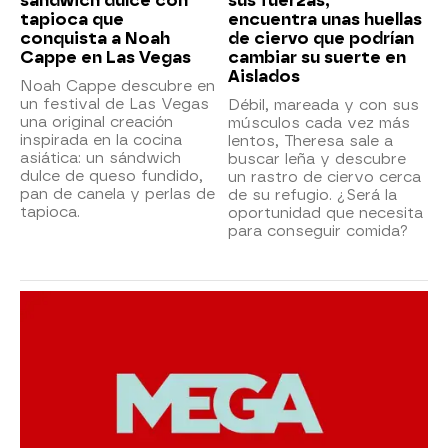
sándwich dulce con
sus fuerzas,
tapioca que
encuentra unas huellas
conquista a Noah
de ciervo que podrían
Cappe en Las Vegas
cambiar su suerte en
Aislados
Noah Cappe descubre en
un festival de Las Vegas
Débil, mareada y con sus
una original creación
músculos cada vez más
inspirada en la cocina
lentos, Theresa sale a
asiática: un sándwich
buscar leña y descubre
dulce de queso fundido,
un rastro de ciervo cerca
pan de canela y perlas de
de su refugio. ¿Será la
tapioca.
oportunidad que necesita
para conseguir comida?