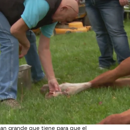
Whatsapp
Facebook
X
Flipboa
a con
una herida en el casco derecho,
Pol
. Su dueña piensa que se ha
e de espino, pero por lo contrario Pol
o en la cuadra. El caballo está
so hay que intervenir de urgencia.
No
vendaje que trae, se ha rajado
ña
. Hay que sedarlo y tumbarlo para
tan grande que tiene para que el