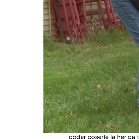
mega
Madrid
Publicado:
10 de agosto de 2022, 16:54
Capone llega a la clínic
todo un reto para el Dr. 
enganchado en el alambr
piensa que se lo he hech
sufriendo mucho y por e
hay nada bueno bajo el 
completamente la pezu
poder coserle la herida 