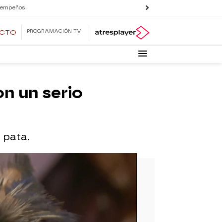
 empeños
PROGRAMACIÓN TV
ECTO
on un serio
 pata.