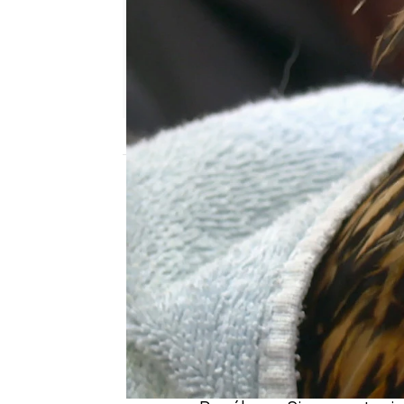
mega
Madrid
Publicado:
01 de febrero de 2022, 17:04
Se llama Penélope y es 
Kimberly está preocup
bulto en una de sus pat
normalidad. Acude a ver 
situación y que analice
El Dr. Pol examina con c