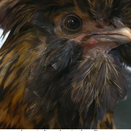
Whatsapp
Facebook
X
Flipboa
una gallina polaca dorada. Su dueña
ada
porque ha observado que tiene un
as que no la deja caminar con
al doctor Pol para explicare la
 el problema de Penélope.
uidado la infección de la pata de