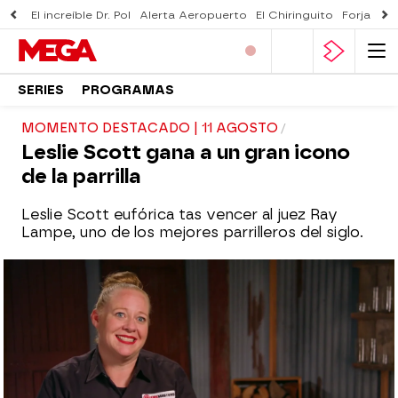
El increíble Dr. Pol
Alerta Aeropuerto
El Chiringuito
Forjado 
SERIES
PROGRAMAS
MOMENTO DESTACADO | 11 AGOSTO
Leslie Scott gana a un gran icono
de la parrilla
Leslie Scott eufórica tas vencer al juez Ray
Lampe, uno de los mejores parrilleros del siglo.
mega