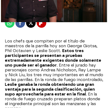
Madrid
Publicado:
11 de agosto de 2022, 22:34
Whatsapp
Facebook
X
Flipboard
Los chefs que compiten por el título de
maestros de la parrilla hoy son George Giotsa,
Phil Octavien y Leslie Scott.
Estos tres
participantes se presentan a pruebas
extremadamente exigentes donde solamente
uno puede ser el ganador
. Entre el jurado hay
personajes como Andrea Nicholson, Ray Lampe
y Nick Liu, los tres muy importantes en el mundo
de las parrillas. En la ronda de fuego incontrolado,
Leslie ganaba la ronda obteniendo una gran
ventaja para la segunda clasificación, quien
supo aprovecharla para estar en la final
. En la
ronda de fuego cruzado preparan platos donde
el ingrediente principal son las manzanas y las