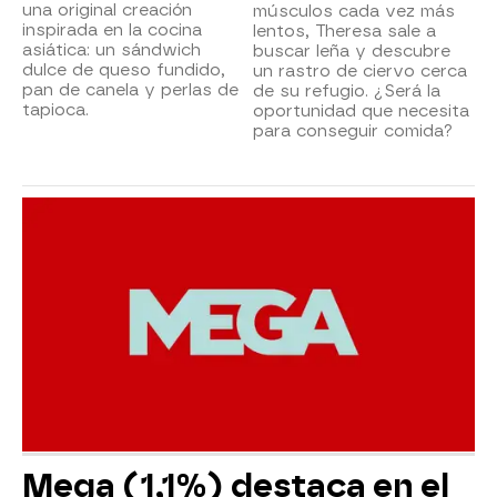
una original creación
músculos cada vez más
inspirada en la cocina
lentos, Theresa sale a
asiática: un sándwich
buscar leña y descubre
dulce de queso fundido,
un rastro de ciervo cerca
pan de canela y perlas de
de su refugio. ¿Será la
tapioca.
oportunidad que necesita
para conseguir comida?
Mega (1,1%) destaca en el