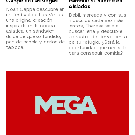
Cappe en Las Vegas
cambiar su suerte en
Aislados
Noah Cappe descubre en
un festival de Las Vegas
Débil, mareada y con sus
una original creación
músculos cada vez más
inspirada en la cocina
lentos, Theresa sale a
asiática: un sándwich
buscar leña y descubre
dulce de queso fundido,
un rastro de ciervo cerca
pan de canela y perlas de
de su refugio. ¿Será la
tapioca.
oportunidad que necesita
para conseguir comida?