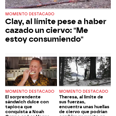
MOMENTO DESTACADO
Clay, al límite pese a haber
cazado un ciervo: "Me
estoy consumiendo"
MOMENTO DESTACADO
MOMENTO DESTACADO
El sorprendente
Theresa, al límite de
sándwich dulce con
sus fuerzas,
tapioca que
encuentra unas huellas
conquista a Noah
de ciervo que podrían