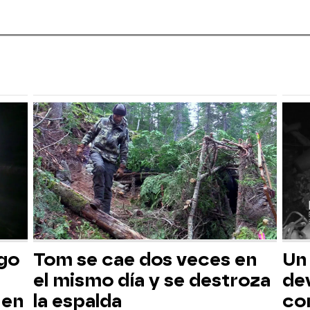
sgo
Tom se cae dos veces en
Un
el mismo día y se destroza
dev
 en
la espalda
co