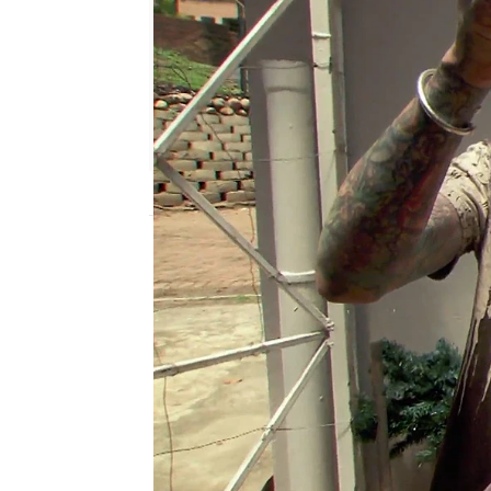
mega
Madrid
Publicado:
03 de enero de 2022, 13:21
Simon Keyes y Siouxie
s
serpientes. Los dos ex
persiguen y capturan co
más peligrosas y vene
se adentran en la ciudad