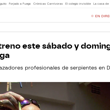
guito
Forjado a Fuego
Crónicas Carnívoras
El colegio invisible
La casa de
EN DIR
streno este sábado y doming
ega
azadores profesionales de serpientes en 