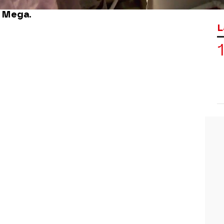
o de
'Serpientes en la ciudad', el sábado
n Mega.
L