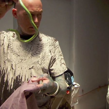
Whatsapp
Facebook
X
Flipboa
on cazadores profesionales de
pertos en comportamiento animal
n sus propias manos a las serpientes
nosas del mundo
, que todos los veranos
 de Durban, en la costa de Sudáfrica.