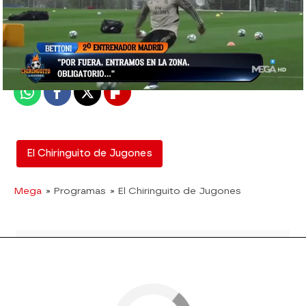
El Chiringuito
Madrid
Publicado:
13 de mayo de 2020, 02:24
Whatsapp
Facebook
X
Flipboard
El Chiringuito de Jugones
Mega
» Programas
» El Chiringuito de Jugones