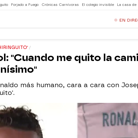
guito
Forjado a Fuego
Crónicas Carnívoras
El colegio invisible
La casa de
EN DIR
HIRINGUITO'
ol: "Cuando me quito la cam
enísimo"
Ronaldo más humano, cara a cara con Jose
ito'.