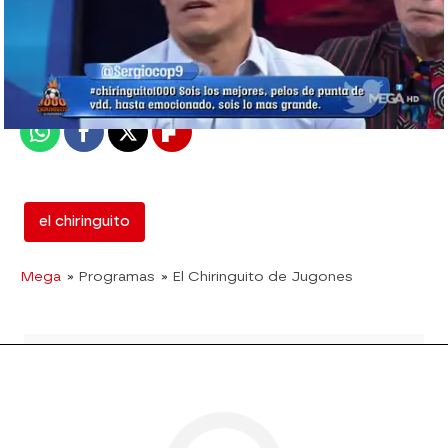
mega
Madrid
Publicado:
08 de junio de 2018, 01:31
Whatsapp
Facebook
X
Flipboard
el chiringuito
Mega
» Programas
» El Chiringuito de Jugones