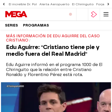
El increíble Dr. Pol
Alerta Aeropuerto
El Chiringuito
Forjado 
SERIES
PROGRAMAS
MÁS INFORMACIÓN DE EDU AGUIRRE DEL CASO
CRISTIANO
Edu Aguirre: "Cristiano tiene pie y
medio fuera del Real Madrid"
Edu Aguirre informó en el programa 1000 de El
Chiringuito que la relación entre Cristiano
Ronaldo y Florentino Pérez está rota.