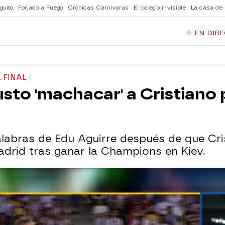
guito
Forjado a Fuego
Crónicas Carnívoras
El colegio invisible
La casa de
EN DIR
 FINAL
justo 'machacar' a Cristiano
alabras de Edu Aguirre después de que Cr
Madrid tras ganar la Champions en Kiev.