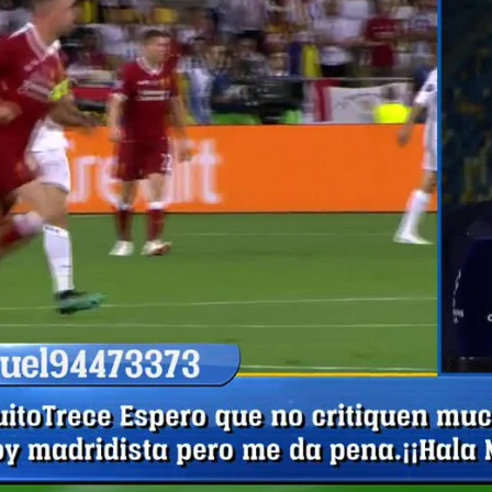
Whatsapp
Facebook
X
Flipboa