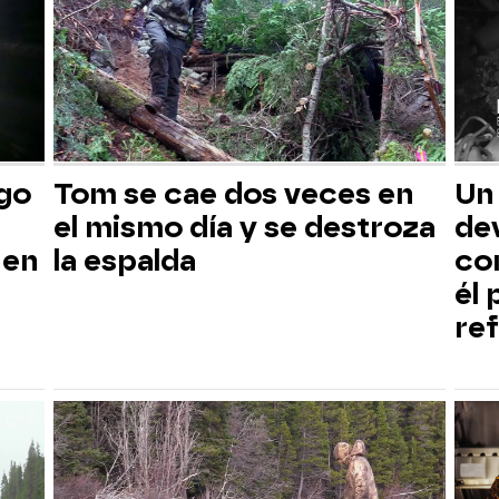
sgo
Tom se cae dos veces en
Un
el mismo día y se destroza
dev
 en
la espalda
co
él
ref