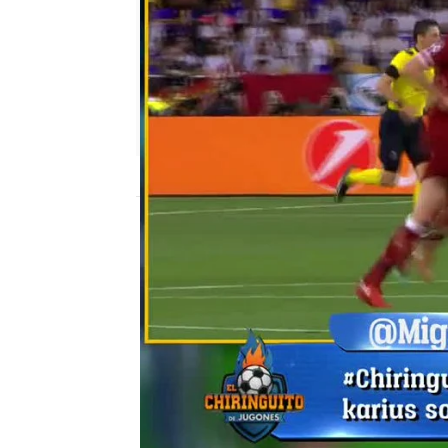
mega
Madrid
Publicado:
27 de mayo de 2018, 02:47
el chiringuito
Edu Aguirre