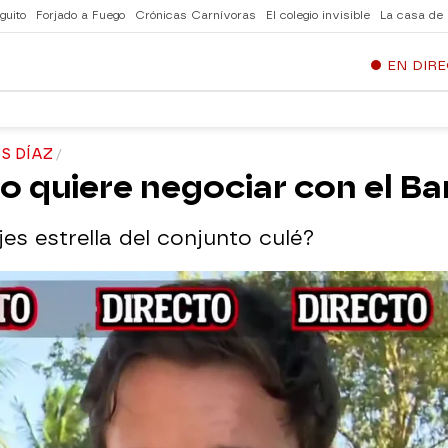
guito
Forjado a Fuego
Crónicas Carnívoras
El colegio invisible
La casa de
EN DIR
S DÍAZ
no quiere negociar con el Ba
jes estrella del conjunto culé?