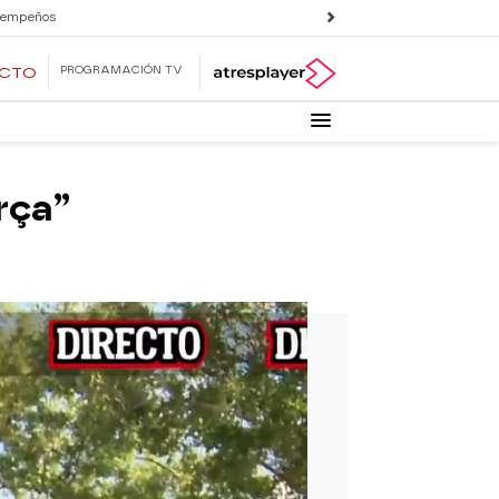
 empeños
PROGRAMACIÓN TV
ECTO
rça”