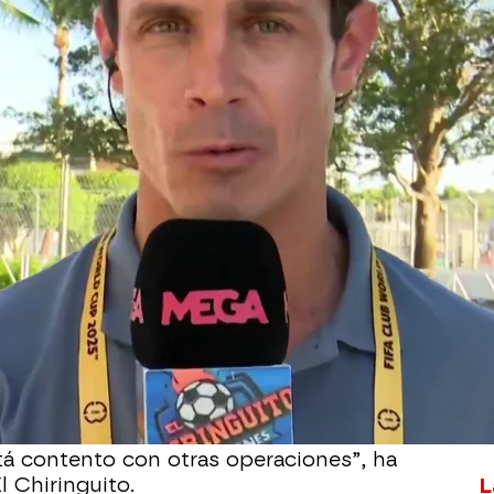
Whatsapp
Facebook
X
Flipboa
de los protagonistas de este mercado
 Luis Díaz como uno de sus principales
du Aguirre desvelaba esta noche en El
unto red no está interesado en negociar
ano. “El Liverpool le ha cerrado la
que vaya al Barça”, ha desvelado Edu
d no se sienta a hablar con el FC
á contento con otras operaciones”, ha
L
l Chiringuito.