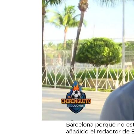
El Chiringuito
Publicado:
17 de junio de 2025, 01:46
El FC Barcelona es uno 
de fichajes, teniendo a
rumores. Sin embargo, E
Chiringuito que el conj
por el delantero colombi
puerta a Luis Díaz para 
Aguirre. “El conjunto re
Barcelona porque no est
añadido el redactor de E