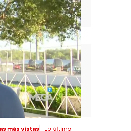
rd
as más vistas
Lo último