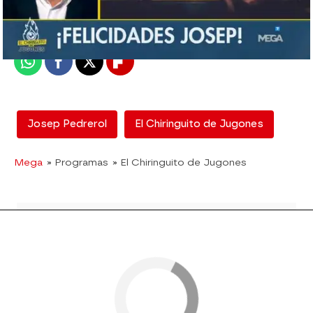
madrid
Publicado:
14 de febrero de 2018, 18:16
Whatsapp
Facebook
X
Flipboard
Josep Pedrerol
El Chiringuito de Jugones
Mega
» Programas
» El Chiringuito de Jugones