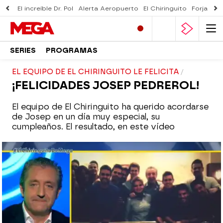
El increíble Dr. Pol
Alerta Aeropuerto
El Chiringuito
Forjado 
SERIES
PROGRAMAS
EL EQUIPO DE EL CHIRINGUITO LE FELICITA
¡FELICIDADES JOSEP PEDREROL!
El equipo de El Chiringuito ha querido acordarse
de Josep en un día muy especial, su
cumpleaños. El resultado, en este vídeo
mega