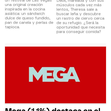
un festival de Las Vegas
Débil, mareada y con sus
una original creación
músculos cada vez más
inspirada en la cocina
lentos, Theresa sale a
asiática: un sándwich
buscar leña y descubre
dulce de queso fundido,
un rastro de ciervo cerca
pan de canela y perlas de
de su refugio. ¿Será la
tapioca.
oportunidad que necesita
para conseguir comida?