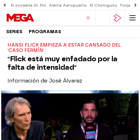
El increíble Dr. Pol
Alerta Aeropuerto
El Chiringuito
Forjado 
SERIES
PROGRAMAS
HANSI FLICK EMPIEZA A ESTAR CANSADO DEL
'CASO FERMÍN'
"Flick está muy enfadado por la
falta de intensidad"
Información de José Álvarez
El Chiringuito