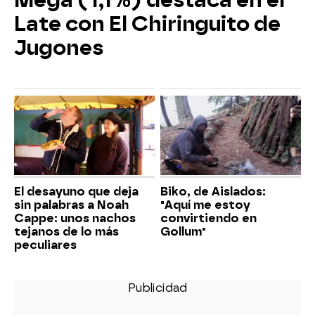
Mega (1,1%) destaca en el
Late con El Chiringuito de
Jugones
El desayuno que deja
Biko, de Aislados:
sin palabras a Noah
"Aquí me estoy
Cappe: unos nachos
convirtiendo en
tejanos de lo más
Gollum"
peculiares