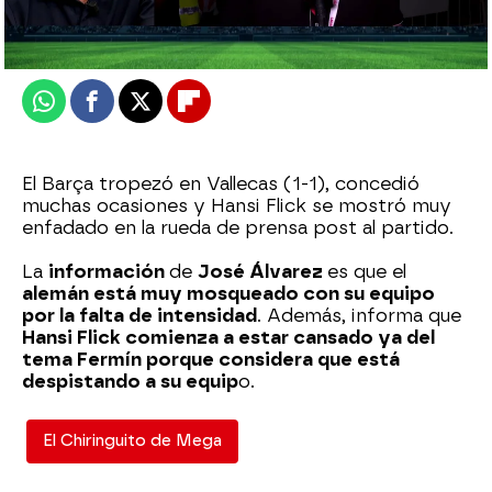
Publicado:
01 de septiembre de 2025, 02:02
Whatsapp
Facebook
X
Flipboard
El Barça tropezó en Vallecas (1-1), concedió
muchas ocasiones y Hansi Flick se mostró muy
enfadado en la rueda de prensa post al partido.
La
información
de
José Álvarez
es que el
alemán está muy mosqueado con su equipo
por la falta de intensidad
. Además, informa que
Hansi Flick comienza a estar cansado ya del
tema Fermín porque considera que está
despistando a su equip
o.
El Chiringuito de Mega