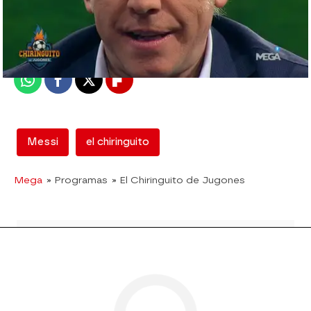
mega
Madrid
Publicado:
12 de febrero de 2018, 13:01
Whatsapp
Facebook
X
Flipboard
Messi
el chiringuito
Mega
» Programas
» El Chiringuito de Jugones