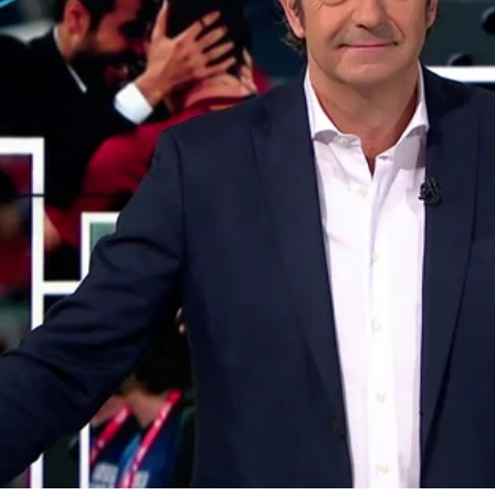
Whatsapp
Facebook
X
Flipboa
Jugones
Josep Pedrerol
Barca
Messi
Ju