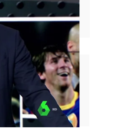
rd
ventus
Guardiola
Madrid