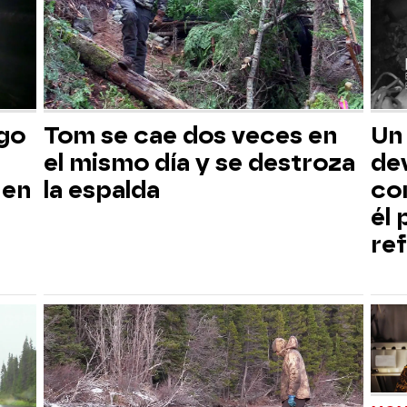
sgo
Tom se cae dos veces en
Un
el mismo día y se destroza
dev
 en
la espalda
co
él
ref