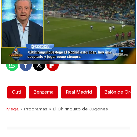
El Chiringuito
Madrid
Publicado:
29 de junio de 2020, 02:07
Whatsapp
Facebook
X
Flipboard
Guti
Benzema
Real Madrid
Balón de Oro
Mega
» Programas
» El Chiringuito de Jugones