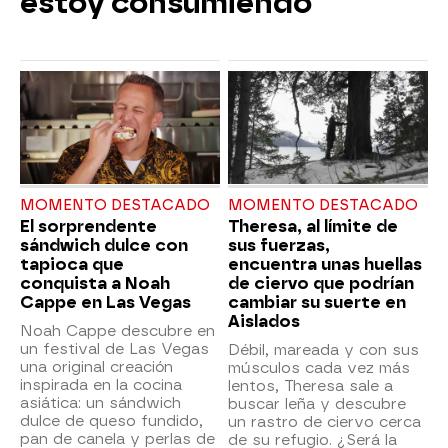
estoy consumiendo"
MOMENTO DESTACADO
MOMENTO DESTACADO
El sorprendente
Theresa, al límite de
sándwich dulce con
sus fuerzas,
tapioca que
encuentra unas huellas
conquista a Noah
de ciervo que podrían
Cappe en Las Vegas
cambiar su suerte en
Aislados
Noah Cappe descubre en
un festival de Las Vegas
Débil, mareada y con sus
una original creación
músculos cada vez más
inspirada en la cocina
lentos, Theresa sale a
asiática: un sándwich
buscar leña y descubre
dulce de queso fundido,
un rastro de ciervo cerca
pan de canela y perlas de
de su refugio. ¿Será la