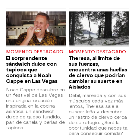
MOMENTO DESTACADO
MOMENTO DESTACADO
El sorprendente
Theresa, al límite de
sándwich dulce con
sus fuerzas,
tapioca que
encuentra unas huellas
conquista a Noah
de ciervo que podrían
Cappe en Las Vegas
cambiar su suerte en
Aislados
Noah Cappe descubre en
un festival de Las Vegas
Débil, mareada y con sus
una original creación
músculos cada vez más
inspirada en la cocina
lentos, Theresa sale a
asiática: un sándwich
buscar leña y descubre
dulce de queso fundido,
un rastro de ciervo cerca
pan de canela y perlas de
de su refugio. ¿Será la
tapioca.
oportunidad que necesita
para conseguir comida?