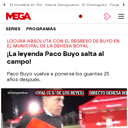
El increíble Dr. Pol
Alerta Aeropuerto
El Chiringuito
Forjado 
SERIES
PROGRAMAS
LOCURA ABSOLUTA CON EL REGRESO DE BUYO EN
EL MUNICIPAL DE LA DEHESA BOYAL
¡La leyenda Paco Buyo salta al
campo!
Paco Buyo vuelve a ponerse los guantes 25
años después.