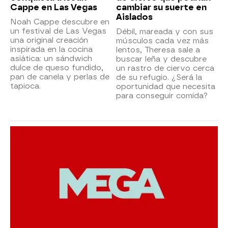
Cappe en Las Vegas
cambiar su suerte en
Aislados
Noah Cappe descubre en
un festival de Las Vegas
Débil, mareada y con sus
una original creación
músculos cada vez más
inspirada en la cocina
lentos, Theresa sale a
asiática: un sándwich
buscar leña y descubre
dulce de queso fundido,
un rastro de ciervo cerca
pan de canela y perlas de
de su refugio. ¿Será la
tapioca.
oportunidad que necesita
para conseguir comida?