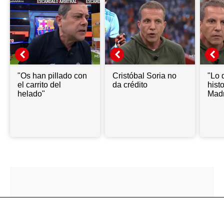
"Os han pillado con
Cristóbal Soria no
"Lo 
el carrito del
da crédito
hist
helado"
Madr