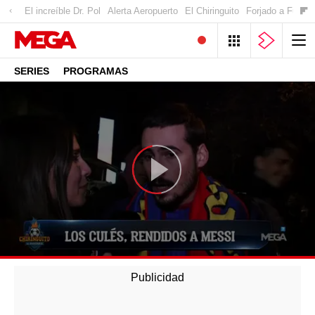
El increíble Dr. Pol
Alerta Aeropuerto
El Chiringuito
Forjado a Fuego
SERIES
PROGRAMAS