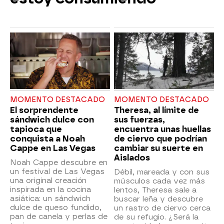
MOMENTO DESTACADO
MOMENTO DESTACADO
El sorprendente
Theresa, al límite de
sándwich dulce con
sus fuerzas,
tapioca que
encuentra unas huellas
conquista a Noah
de ciervo que podrían
Cappe en Las Vegas
cambiar su suerte en
Aislados
Noah Cappe descubre en
un festival de Las Vegas
Débil, mareada y con sus
una original creación
músculos cada vez más
inspirada en la cocina
lentos, Theresa sale a
asiática: un sándwich
buscar leña y descubre
dulce de queso fundido,
un rastro de ciervo cerca
pan de canela y perlas de
de su refugio. ¿Será la