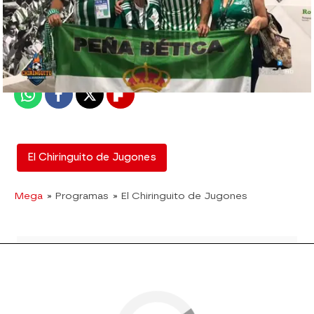
El Chiringuito
Madrid
Publicado:
03 de septiembre de 2019, 03:12
Whatsapp
Facebook
X
Flipboard
El Chiringuito de Jugones
Mega
» Programas
» El Chiringuito de Jugones