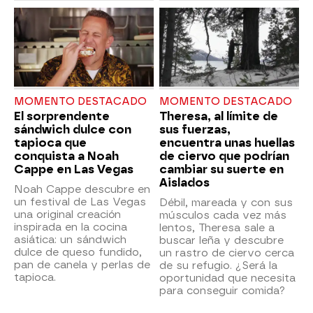
MOMENTO DESTACADO
MOMENTO DESTACADO
El sorprendente
Theresa, al límite de
sándwich dulce con
sus fuerzas,
tapioca que
encuentra unas huellas
conquista a Noah
de ciervo que podrían
Cappe en Las Vegas
cambiar su suerte en
Aislados
Noah Cappe descubre en
un festival de Las Vegas
Débil, mareada y con sus
una original creación
músculos cada vez más
inspirada en la cocina
lentos, Theresa sale a
asiática: un sándwich
buscar leña y descubre
dulce de queso fundido,
un rastro de ciervo cerca
pan de canela y perlas de
de su refugio. ¿Será la
tapioca.
oportunidad que necesita
para conseguir comida?